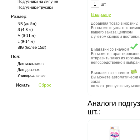
Подгузники на липучке
шт.
Подгузники-трусики
Размер:
Добавляя товар в корзину,
NB (до 5кг)
Вы сможете узнать стоимо
S (4-8 кг)
вашего заказа целиком
M (6-11 кг)
с учетом скидок и доставки.
L (9-14 кг)
BIG (более 15кг)
В магазин со значком
Вы можете гарантированн
Пол:
отправить заказ из корзин
непосредственно в выбран
Для мальчиков
Для девочек
В магазин со значком
Универсальные
Вы можете автоматически 
заказ
на электронную почту мага
Аналоги подгузн
шт.: