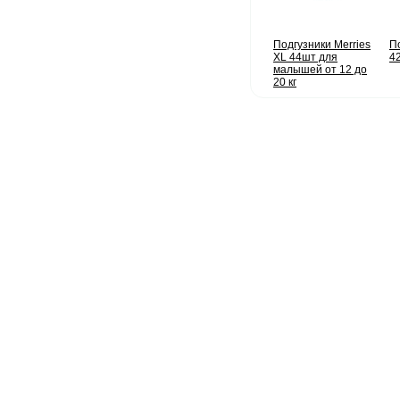
Подгузники Merries
П
XL 44шт для
42
малышей от 12 до
20 кг