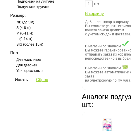
Подгузники на липучке
шт.
Подгузники-трусики
Размер:
Добавляя товар в корзину,
NB (до 5кг)
Вы сможете узнать стоимо
S (4-8 кг)
вашего заказа целиком
M (6-11 кг)
с учетом скидок и доставки.
L (9-14 кг)
BIG (более 15кг)
В магазин со значком
Вы можете гарантированн
Пол:
отправить заказ из корзин
непосредственно в выбран
Для мальчиков
Для девочек
В магазин со значком
Универсальные
Вы можете автоматически 
заказ
на электронную почту мага
Аналоги подгузн
шт.: