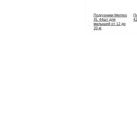
Подгузники Merries
П
XL 44шт для
42
малышей от 12 до
20 кг