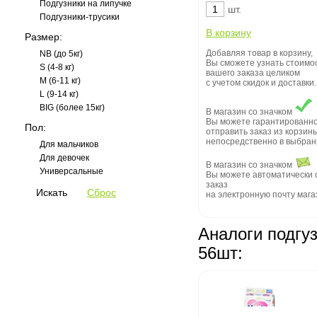
Подгузники на липучке
шт.
Подгузники-трусики
Размер:
Добавляя товар в корзину,
NB (до 5кг)
Вы сможете узнать стоимо
S (4-8 кг)
вашего заказа целиком
M (6-11 кг)
с учетом скидок и доставки.
L (9-14 кг)
BIG (более 15кг)
В магазин со значком
Вы можете гарантированн
Пол:
отправить заказ из корзин
непосредственно в выбран
Для мальчиков
Для девочек
В магазин со значком
Универсальные
Вы можете автоматически 
заказ
на электронную почту мага
Аналоги подгузн
56шт: