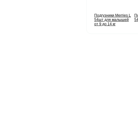
Подгузники Merries L
П
54шт для малышей
54
от 9 до 14 кг